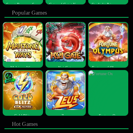
Sweet Bonanza Super Scatter
Gates of Gatot Kaca 1000
Starlight Princess™ 1000
Popular Games
Mahjong Ways
Koi Gate
Fortune of Olympus
Gold Blitz
Zeus
Fortune Ox
Hot Games