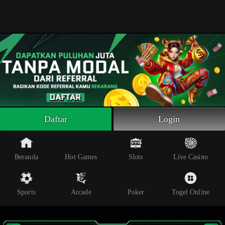
Beranda
Slot Online
Live Casino
Sportsbook
Arcade
Togel Online
Daftar
Login
Poker
Whatsapp
Beranda
Hot Games
Slots
Live Casino
Telegram
Sports
Arcade
Poker
Togel Online
Livechat